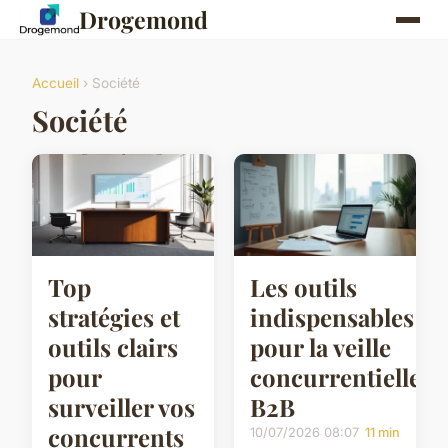
Drogemond
Accueil
› Société
Société
Top
Les outils
stratégies et
indispensables
outils clairs
pour la veille
pour
concurrentielle
surveiller vos
B2B
concurrents
10/07/2026 08:07
11 min