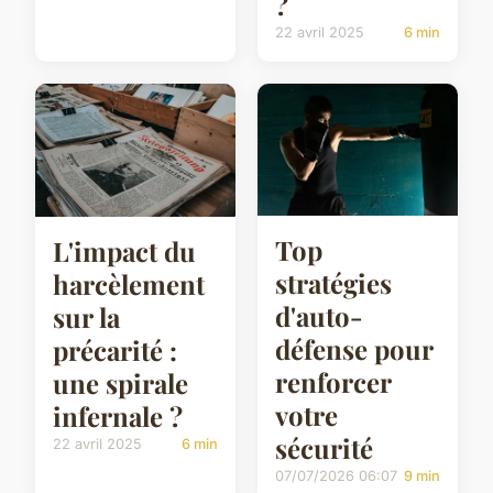
?
22 avril 2025
6 min
Top
L'impact du
stratégies
harcèlement
d'auto-
sur la
défense pour
précarité :
renforcer
une spirale
votre
infernale ?
sécurité
22 avril 2025
6 min
07/07/2026 06:07
9 min