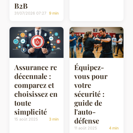
B2B
31/07/2026 07:27
9 min
Assurance rc
Équipez-
décennale :
vous pour
comparez et
votre
choisissez en
sécurité :
toute
guide de
simplicité
l'auto-
défense
15 août 2025
3 min
11 août 2025
4 min