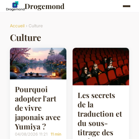
Drogemond
Accueil
› Culture
Culture
Pourquoi
Les secrets
adopter l'art
de la
de vivre
traduction et
japonais avec
du sous-
Yumiya ?
titrage des
04/08/2026 11:21
11 min