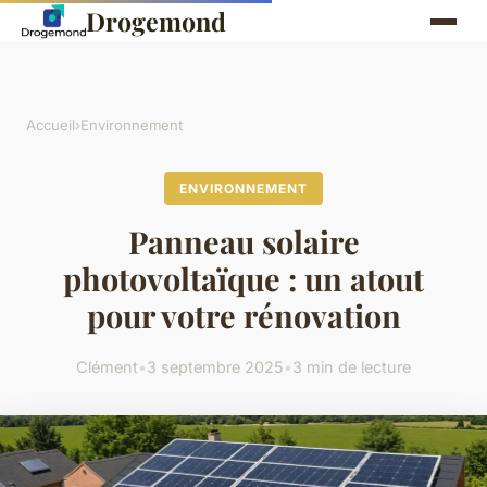
Drogemond
Accueil
›
Environnement
ENVIRONNEMENT
Panneau solaire
photovoltaïque : un atout
pour votre rénovation
Clément
•
3 septembre 2025
•
3 min de lecture