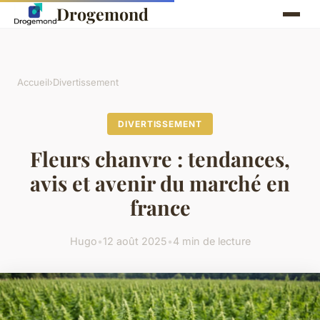
Drogemond
Accueil
›
Divertissement
DIVERTISSEMENT
Fleurs chanvre : tendances,
avis et avenir du marché en
france
Hugo
•
12 août 2025
•
4 min de lecture